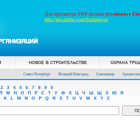
Для просмотра SWF-ролика
установите Fl
http://get.adobe.com/flashplayer/
Санкт-Петербург
Великий Новгород
Сыктывкар
Архангель
2
3
4
5
6
7
8
9
0
Л
М
Н
О
П
Р
С
Т
У
Ф
Х
Ц
Ч
Ш
Щ
Э
Ю
Я
K
L
M
N
O
P
Q
R
S
T
U
V
W
X
Y
Z