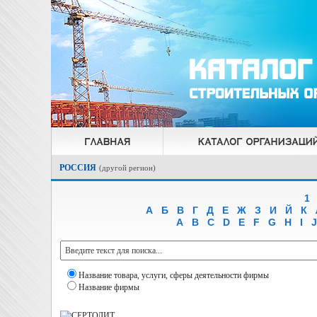
РОССИЯ
(
другой регион
)
1
А
Б
В
Г
Д
Е
Ж
З
И
Й
К
A
B
C
D
E
F
G
H
I
J
Название товара, услуги, сферы деятельности фирмы
Название фирмы