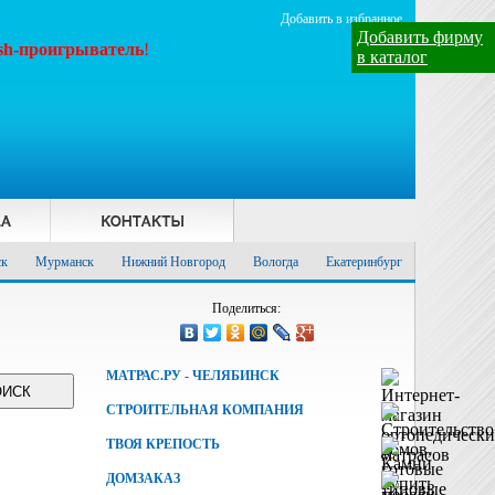
Добавить в избранное
Добавить фирму
ash-проигрыватель
!
в каталог
ск
Мурманск
Нижний Новгород
Вологда
Екатеринбург
Поделиться:
МАТРАС.РУ - ЧЕЛЯБИНСК
СТРОИТЕЛЬНАЯ КОМПАНИЯ
ТВОЯ КРЕПОСТЬ
ДОМЗАКАЗ