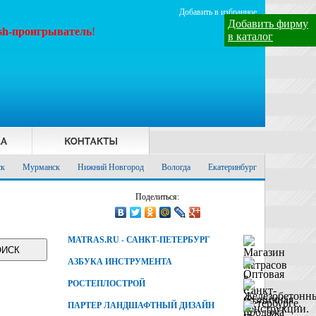
Добавить в избранное
Добавить фирму
ash-проигрыватель
!
в каталог
ск
Мурманск
Нижний Новгород
Вологда
Екатеринбург
Поделиться:
MATRAS.RU - САНКТ-ПЕТЕРБУРГ
АЗБУКА ИНСТРУМЕНТА
РОСТЕПЛОСТРОЙ
ПАРТЕР ЛАНДШАФТНЫЙ ДИЗАЙН