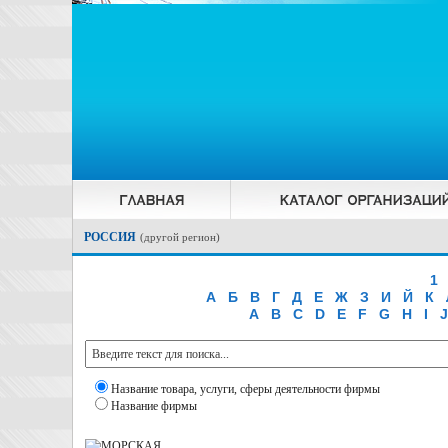
РОССИЯ
(
другой регион
)
1
А
Б
В
Г
Д
Е
Ж
З
И
Й
К
A
B
C
D
E
F
G
H
I
J
Название товара, услуги, сферы деятельности фирмы
Название фирмы