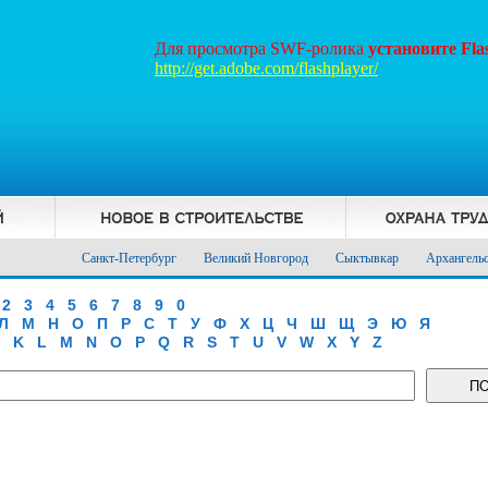
Для просмотра SWF-ролика
установите Fl
http://get.adobe.com/flashplayer/
Санкт-Петербург
Великий Новгород
Сыктывкар
Архангель
2
3
4
5
6
7
8
9
0
Л
М
Н
О
П
Р
С
Т
У
Ф
Х
Ц
Ч
Ш
Щ
Э
Ю
Я
K
L
M
N
O
P
Q
R
S
T
U
V
W
X
Y
Z