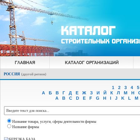
РОССИЯ
(
другой регион
)
1
2
3
4
5
А
Б
В
Г
Д
Е
Ж
З
И
Й
К
Л
М
Н
A
B
C
D
E
F
G
H
I
J
K
L
M
Название товара, услуги, сферы деятельности фирмы
Название фирмы