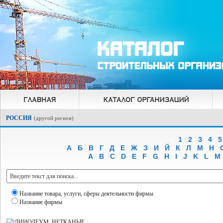
РОССИЯ
(
другой регион
)
1
2
3
4
5
А
Б
В
Г
Д
Е
Ж
З
И
Й
К
Л
М
Н
A
B
C
D
E
F
G
H
I
J
K
L
M
Название товара, услуги, сферы деятельности фирмы
Название фирмы