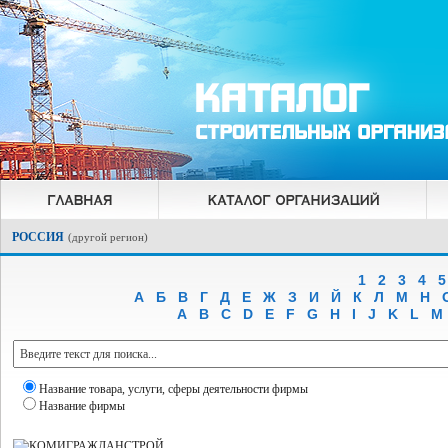
РОССИЯ
(
другой регион
)
1
2
3
4
5
А
Б
В
Г
Д
Е
Ж
З
И
Й
К
Л
М
Н
A
B
C
D
E
F
G
H
I
J
K
L
M
Название товара, услуги, сферы деятельности фирмы
Название фирмы