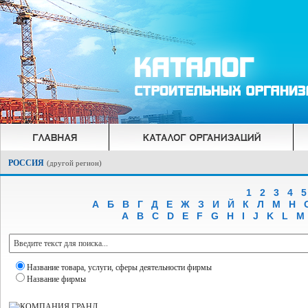
РОССИЯ
(
другой регион
)
1
2
3
4
5
А
Б
В
Г
Д
Е
Ж
З
И
Й
К
Л
М
Н
A
B
C
D
E
F
G
H
I
J
K
L
M
Название товара, услуги, сферы деятельности фирмы
Название фирмы