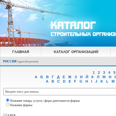
РОССИЯ
(
другой регион
)
1
2
3
4
5
А
Б
В
Г
Д
Е
Ж
З
И
Й
К
Л
М
Н
A
B
C
D
E
F
G
H
I
J
K
L
M
Название товара, услуги, сферы деятельности фирмы
Название фирмы