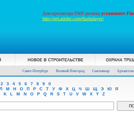
Для просмотра SWF-ролика
установите Fl
http://get.adobe.com/flashplayer/
Санкт-Петербург
Великий Новгород
Сыктывкар
Архангель
2
3
4
5
6
7
8
9
0
Л
М
Н
О
П
Р
С
Т
У
Ф
Х
Ц
Ч
Ш
Щ
Э
Ю
Я
K
L
M
N
O
P
Q
R
S
T
U
V
W
X
Y
Z