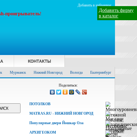
Добавить в избранное
Добавить фирму
ash-проигрыватель
!
в каталог
ск
Мурманск
Нижний Новгород
Вологда
Екатеринбург
Поделиться:
ПОТОЛКОВ
MATRAS.RU - НИЖНИЙ НОВГОРОД
Популярные двери Йошкар Ола
АРХИГЕОКОМ