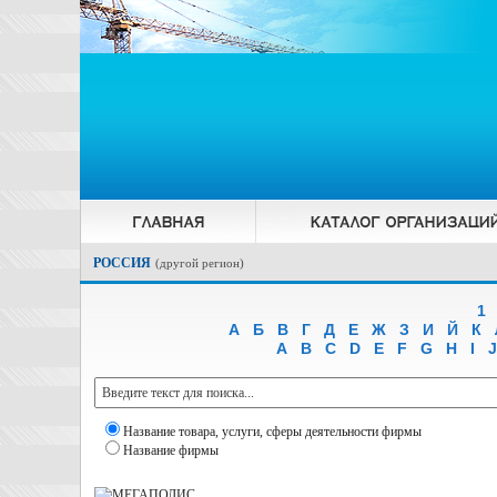
РОССИЯ
(
другой регион
)
1
А
Б
В
Г
Д
Е
Ж
З
И
Й
К
A
B
C
D
E
F
G
H
I
J
Название товара, услуги, сферы деятельности фирмы
Название фирмы