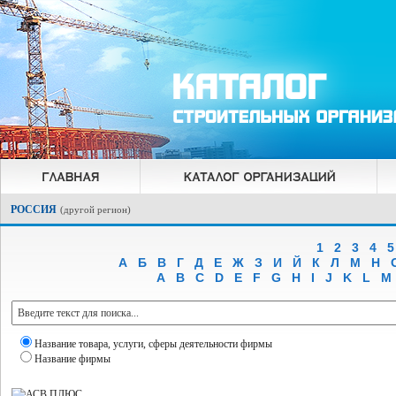
РОССИЯ
(
другой регион
)
1
2
3
4
5
А
Б
В
Г
Д
Е
Ж
З
И
Й
К
Л
М
Н
A
B
C
D
E
F
G
H
I
J
K
L
M
Название товара, услуги, сферы деятельности фирмы
Название фирмы