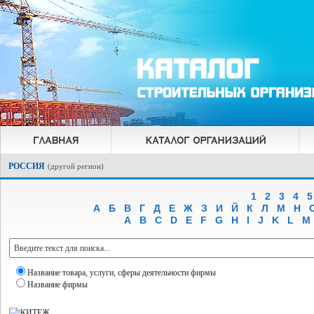
РОССИЯ
(
другой регион
)
1
2
3
4
5
А
Б
В
Г
Д
Е
Ж
З
И
Й
К
Л
М
Н
A
B
C
D
E
F
G
H
I
J
K
L
M
Название товара, услуги, сферы деятельности фирмы
Название фирмы