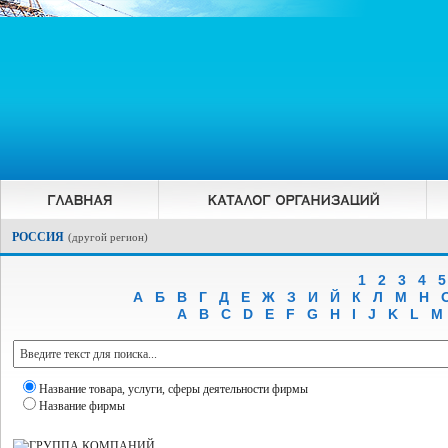
РОССИЯ
(
другой регион
)
1
2
3
4
5
А
Б
В
Г
Д
Е
Ж
З
И
Й
К
Л
М
Н
A
B
C
D
E
F
G
H
I
J
K
L
M
Название товара, услуги, сферы деятельности фирмы
Название фирмы