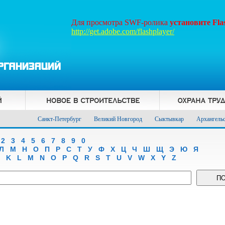
Для просмотра SWF-ролика
установите Fl
http://get.adobe.com/flashplayer/
Санкт-Петербург
Великий Новгород
Сыктывкар
Архангель
2
3
4
5
6
7
8
9
0
Л
М
Н
О
П
Р
С
Т
У
Ф
Х
Ц
Ч
Ш
Щ
Э
Ю
Я
K
L
M
N
O
P
Q
R
S
T
U
V
W
X
Y
Z