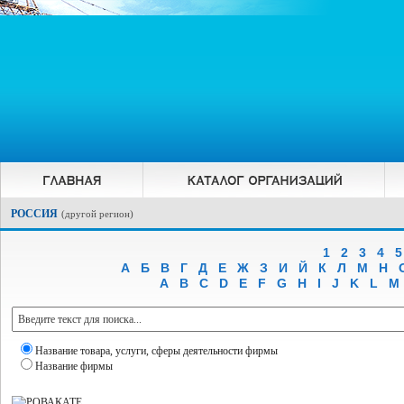
РОССИЯ
(
другой регион
)
1
2
3
4
5
А
Б
В
Г
Д
Е
Ж
З
И
Й
К
Л
М
Н
A
B
C
D
E
F
G
H
I
J
K
L
M
Название товара, услуги, сферы деятельности фирмы
Название фирмы