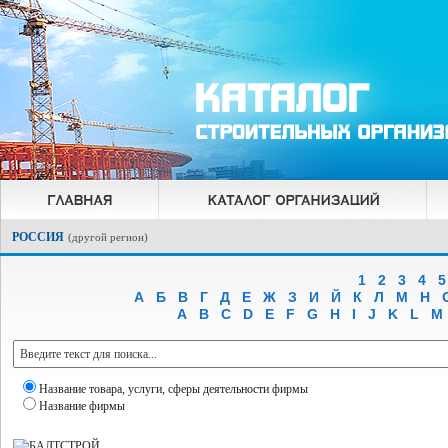
РОССИЯ
(
другой регион
)
1
2
3
4
5
А
Б
В
Г
Д
Е
Ж
З
И
Й
К
Л
М
Н
A
B
C
D
E
F
G
H
I
J
K
L
M
Название товара, услуги, сферы деятельности фирмы
Название фирмы