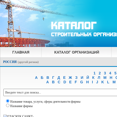
РОССИЯ
(
другой регион
)
1
2
3
4
5
А
Б
В
Г
Д
Е
Ж
З
И
Й
К
Л
М
Н
A
B
C
D
E
F
G
H
I
J
K
L
M
Название товара, услуги, сферы деятельности фирмы
Название фирмы