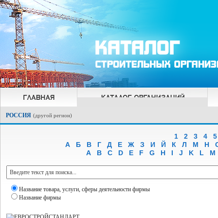
РОССИЯ
(
другой регион
)
1
2
3
4
5
А
Б
В
Г
Д
Е
Ж
З
И
Й
К
Л
М
Н
A
B
C
D
E
F
G
H
I
J
K
L
M
Название товара, услуги, сферы деятельности фирмы
Название фирмы