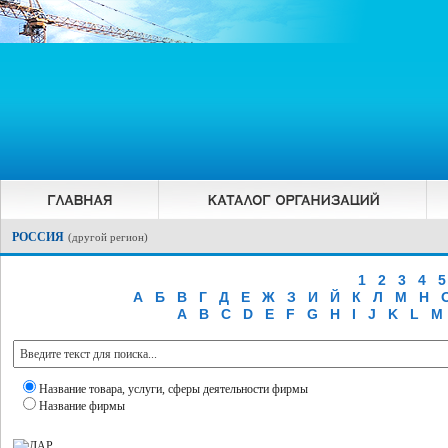
РОССИЯ
(
другой регион
)
1
2
3
4
5
А
Б
В
Г
Д
Е
Ж
З
И
Й
К
Л
М
Н
A
B
C
D
E
F
G
H
I
J
K
L
M
Название товара, услуги, сферы деятельности фирмы
Название фирмы