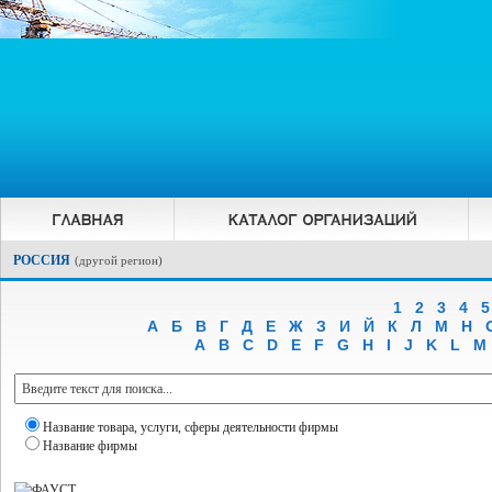
РОССИЯ
(
другой регион
)
1
2
3
4
5
А
Б
В
Г
Д
Е
Ж
З
И
Й
К
Л
М
Н
A
B
C
D
E
F
G
H
I
J
K
L
M
Название товара, услуги, сферы деятельности фирмы
Название фирмы