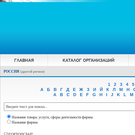
РОССИЯ
(
другой регион
)
1
2
3
4
5
А
Б
В
Г
Д
Е
Ж
З
И
Й
К
Л
М
Н
A
B
C
D
E
F
G
H
I
J
K
L
M
Название товара, услуги, сферы деятельности фирмы
Название фирмы