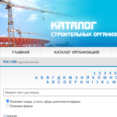
РОССИЯ
(
другой регион
)
1
2
3
4
5
А
Б
В
Г
Д
Е
Ж
З
И
Й
К
Л
М
Н
A
B
C
D
E
F
G
H
I
J
K
L
M
Название товара, услуги, сферы деятельности фирмы
Название фирмы