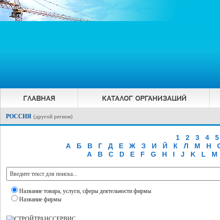
РОССИЯ
(
другой регион
)
1
2
3
4
5
А
Б
В
Г
Д
Е
Ж
З
И
Й
К
Л
М
Н
A
B
C
D
E
F
G
H
I
J
K
L
M
Название товара, услуги, сферы деятельности фирмы
Название фирмы