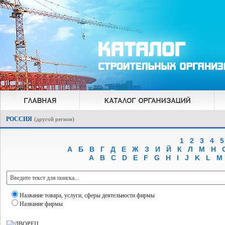
РОССИЯ
(
другой регион
)
1
2
3
4
5
А
Б
В
Г
Д
Е
Ж
З
И
Й
К
Л
М
Н
A
B
C
D
E
F
G
H
I
J
K
L
M
Название товара, услуги, сферы деятельности фирмы
Название фирмы