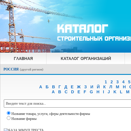
РОССИЯ
(
другой регион
)
1
2
3
4
5
А
Б
В
Г
Д
Е
Ж
З
И
Й
К
Л
М
Н
A
B
C
D
E
F
G
H
I
J
K
L
M
Название товара, услуги, сферы деятельности фирмы
Название фирмы