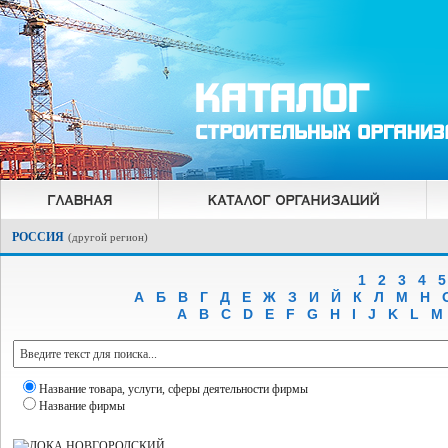
РОССИЯ
(
другой регион
)
1
2
3
4
5
А
Б
В
Г
Д
Е
Ж
З
И
Й
К
Л
М
Н
A
B
C
D
E
F
G
H
I
J
K
L
M
Название товара, услуги, сферы деятельности фирмы
Название фирмы