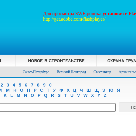
Для просмотра SWF-ролика
установите Fl
http://get.adobe.com/flashplayer/
Санкт-Петербург
Великий Новгород
Сыктывкар
Архангель
2
3
4
5
6
7
8
9
0
Л
М
Н
О
П
Р
С
Т
У
Ф
Х
Ц
Ч
Ш
Щ
Э
Ю
Я
K
L
M
N
O
P
Q
R
S
T
U
V
W
X
Y
Z