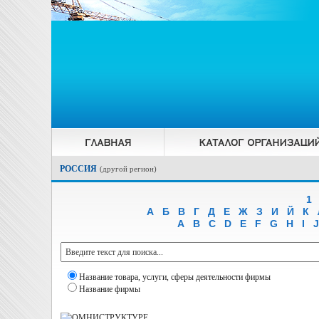
РОССИЯ
(
другой регион
)
1
А
Б
В
Г
Д
Е
Ж
З
И
Й
К
A
B
C
D
E
F
G
H
I
J
Название товара, услуги, сферы деятельности фирмы
Название фирмы