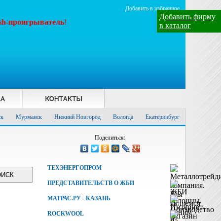
Добавить в избранное
Добавить фирму
ash-проигрыватель
!
в каталог
ск
Мурманск
Нижний Новгород
Вологда
Екатеринбург
Поделиться:
ТЕХЭНЕРГОПРОМ
ПРЕДСТАВИТЕЛЬСТВ О ЖБИ
МАТРАС.РУ - КАЗАНЬ
ROCKWOOL