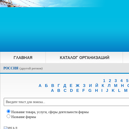
РОССИЯ
(
другой регион
)
1
2
3
4
5
А
Б
В
Г
Д
Е
Ж
З
И
Й
К
Л
М
Н
A
B
C
D
E
F
G
H
I
J
K
L
M
Название товара, услуги, сферы деятельности фирмы
Название фирмы