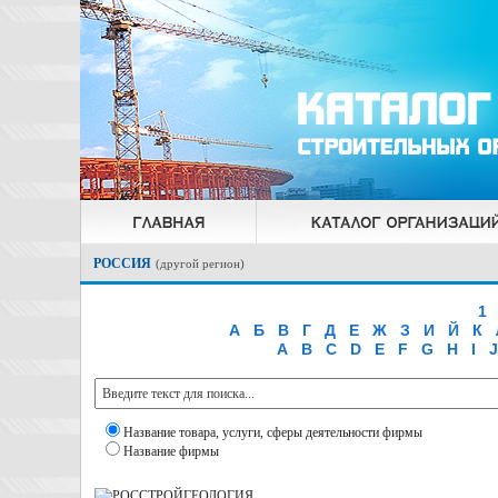
РОССИЯ
(
другой регион
)
1
А
Б
В
Г
Д
Е
Ж
З
И
Й
К
A
B
C
D
E
F
G
H
I
J
Название товара, услуги, сферы деятельности фирмы
Название фирмы