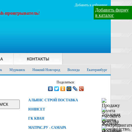
Добавить в избранное
Добавить фирму
ash-проигрыватель
!
в каталог
ск
Мурманск
Нижний Новгород
Вологда
Екатеринбург
Поделиться:
АЛЬЯНС СТРОЙ ПОСТАВКА
ЮНИСЕТ
ГК КВАН
МАТРАС.РУ - САМАРА