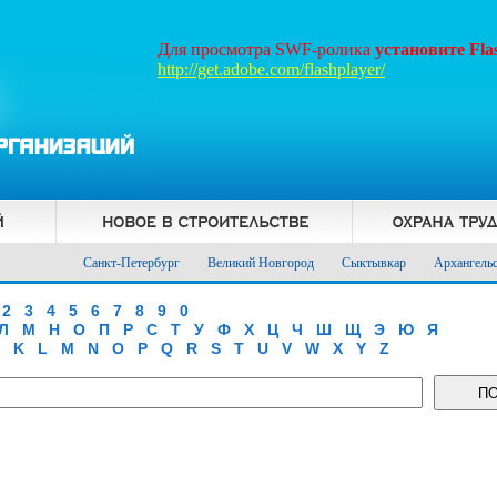
Для просмотра SWF-ролика
установите Fl
http://get.adobe.com/flashplayer/
Санкт-Петербург
Великий Новгород
Сыктывкар
Архангель
2
3
4
5
6
7
8
9
0
Л
М
Н
О
П
Р
С
Т
У
Ф
Х
Ц
Ч
Ш
Щ
Э
Ю
Я
K
L
M
N
O
P
Q
R
S
T
U
V
W
X
Y
Z