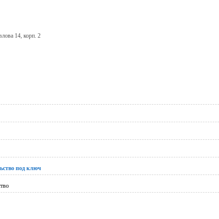
лова 14, корп. 2
ьство под ключ
ство