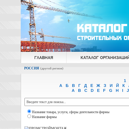
РОССИЯ
(
другой регион
)
1
А
Б
В
Г
Д
Е
Ж
З
И
Й
К
A
B
C
D
E
F
G
H
I
J
Название товара, услуги, сферы деятельности фирмы
Название фирмы