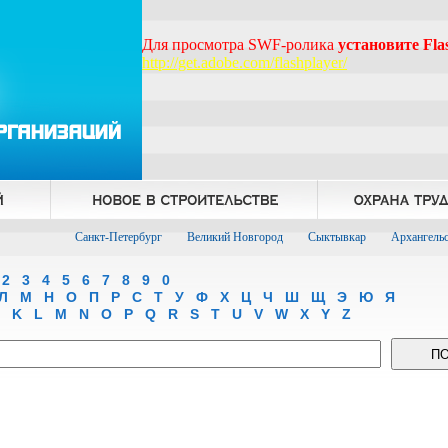
Для просмотра SWF-ролика
установите Fl
http://get.adobe.com/flashplayer/
Санкт-Петербург
Великий Новгород
Сыктывкар
Архангель
2
3
4
5
6
7
8
9
0
Л
М
Н
О
П
Р
С
Т
У
Ф
Х
Ц
Ч
Ш
Щ
Э
Ю
Я
K
L
M
N
O
P
Q
R
S
T
U
V
W
X
Y
Z