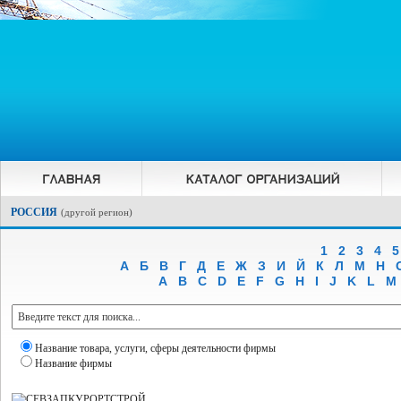
РОССИЯ
(
другой регион
)
1
2
3
4
5
А
Б
В
Г
Д
Е
Ж
З
И
Й
К
Л
М
Н
A
B
C
D
E
F
G
H
I
J
K
L
M
Название товара, услуги, сферы деятельности фирмы
Название фирмы