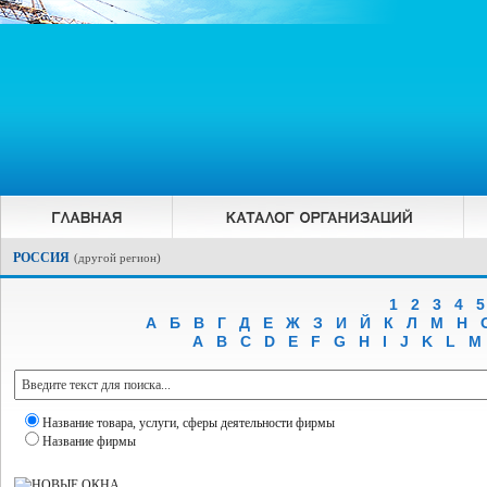
РОССИЯ
(
другой регион
)
1
2
3
4
5
А
Б
В
Г
Д
Е
Ж
З
И
Й
К
Л
М
Н
A
B
C
D
E
F
G
H
I
J
K
L
M
Название товара, услуги, сферы деятельности фирмы
Название фирмы