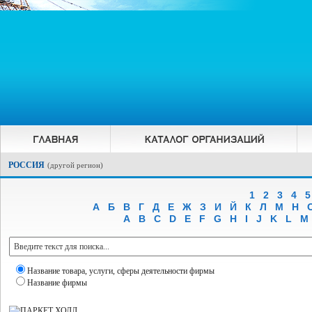
РОССИЯ
(
другой регион
)
1
2
3
4
5
А
Б
В
Г
Д
Е
Ж
З
И
Й
К
Л
М
Н
A
B
C
D
E
F
G
H
I
J
K
L
M
Название товара, услуги, сферы деятельности фирмы
Название фирмы