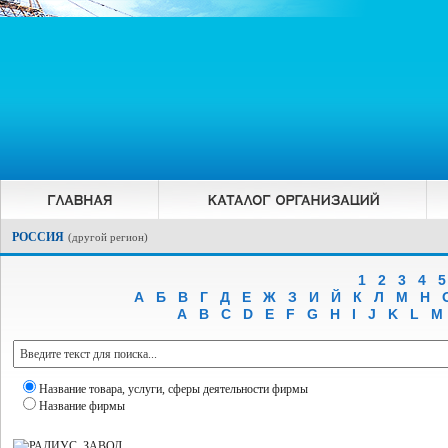
РОССИЯ
(
другой регион
)
1
2
3
4
5
А
Б
В
Г
Д
Е
Ж
З
И
Й
К
Л
М
Н
A
B
C
D
E
F
G
H
I
J
K
L
M
Название товара, услуги, сферы деятельности фирмы
Название фирмы