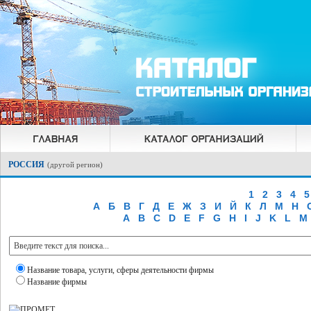
РОССИЯ
(
другой регион
)
1
2
3
4
5
А
Б
В
Г
Д
Е
Ж
З
И
Й
К
Л
М
Н
A
B
C
D
E
F
G
H
I
J
K
L
M
Название товара, услуги, сферы деятельности фирмы
Название фирмы