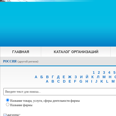
РОССИЯ
(
другой регион
)
1
2
3
4
5
А
Б
В
Г
Д
Е
Ж
З
И
Й
К
Л
М
Н
A
B
C
D
E
F
G
H
I
J
K
L
M
Название товара, услуги, сферы деятельности фирмы
Название фирмы