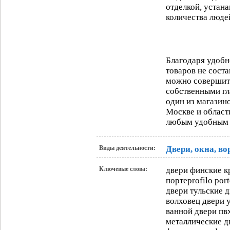
отделкой, устан
количества люде
Благодаря удобн
товаров не соста
можно совершить 
собственными гл
один из магазин
Москве и област
любым удобным 
Виды деятельности:
Двери, окна, во
Ключевые слова:
двери финские к
портеprofilo por
двери тульские 
волховец двери 
ванной двери пв
металлические д