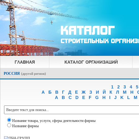
РОССИЯ
(
другой регион
)
1
2
3
4
5
А
Б
В
Г
Д
Е
Ж
З
И
Й
К
Л
М
Н
A
B
C
D
E
F
G
H
I
J
K
L
M
Название товара, услуги, сферы деятельности фирмы
Название фирмы