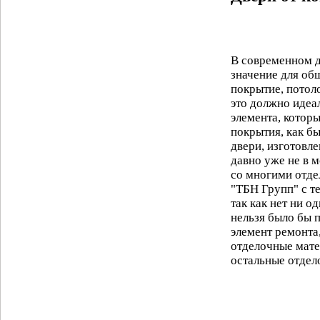
В современном 
значение для об
покрытие, потол
это должно идеа
элемента, котор
покрытия, как б
двери, изготовл
давно уже не в м
со многими отде
"ТБН Групп" с т
так как нет ни о
нельзя было бы 
элемент ремонта
отделочные мате
остальные отдел