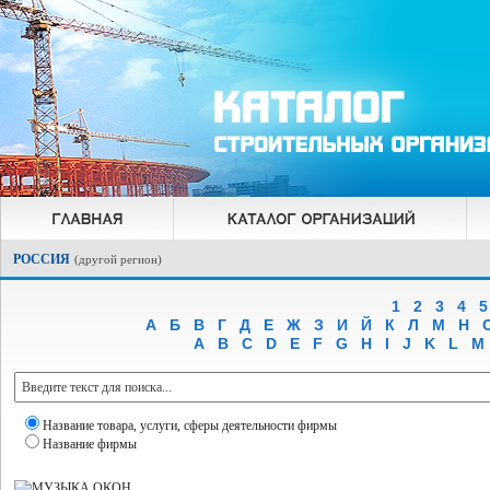
РОССИЯ
(
другой регион
)
1
2
3
4
5
А
Б
В
Г
Д
Е
Ж
З
И
Й
К
Л
М
Н
A
B
C
D
E
F
G
H
I
J
K
L
M
Название товара, услуги, сферы деятельности фирмы
Название фирмы