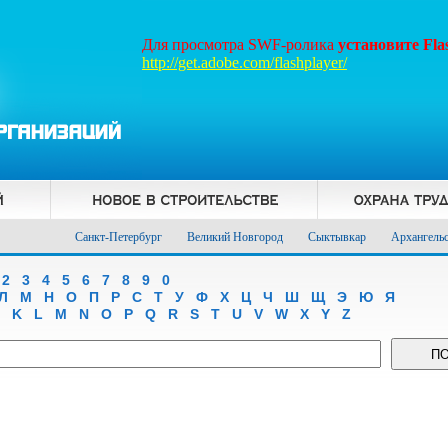
Для просмотра SWF-ролика
установите Fl
http://get.adobe.com/flashplayer/
Санкт-Петербург
Великий Новгород
Сыктывкар
Архангель
2
3
4
5
6
7
8
9
0
Л
М
Н
О
П
Р
С
Т
У
Ф
Х
Ц
Ч
Ш
Щ
Э
Ю
Я
K
L
M
N
O
P
Q
R
S
T
U
V
W
X
Y
Z