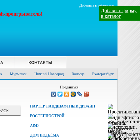
Добавить в избранное
Добавить фирму
ash-проигрыватель
!
в каталог
ск
Мурманск
Нижний Новгород
Вологда
Екатеринбург
Поделиться:
ПАРТЕР ЛАНДШАФТНЫЙ ДИЗАЙН
РОСТЕПЛОСТРОЙ
A&D
ДОМ ПОДЪЁМА