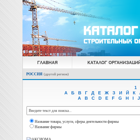
РОССИЯ
(
другой регион
)
1
А
Б
В
Г
Д
Е
Ж
З
И
Й
К
A
B
C
D
E
F
G
H
I
J
Название товара, услуги, сферы деятельности фирмы
Название фирмы